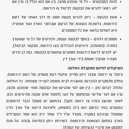
זהות המבקשים – כל מי שנפגע מהצו, בין אם הוא נכלל בו ובין אם
לא, רשאי להגיש את הבקשה לביטול צו הירושה.
אופן ההגשה – ניתן להגיש בקשה מסוג זה דרך האתר של רשם
הירושות, בלשכות השונות של הרשם שברחבי הארץ ועוד אופציה
היא לשלוח בדואר את כל המסמכים.
מסמכים נלווים – בנוסף לבקשה עצמה, ולפרטים של כל מי שמעורב
בסוגיה (המנוח/ה, היורשים הנכללים בצו הירושה, מבקשי הביטול),
יש להגיש לרשם הירושות מסמכים שתומכים בבקשה. כמו כן נדרש
תצהיר שנערך ואומת בידי עורך דין.
השיקולים לפיהם מתקבלת החלטה
ביטול צו ירושה שכבר ניתן מחייב שיקול דעת מעמיק של רשם הירושות.
בחלק מהמקרים ההכרעה מועברת לבית משפט לענייני משפחה. כל החלטה
עלולה לגרום נזק – בין אם למי שהגישו את הבקשה מפני שנפגעו מהצו,
ובין אם לצד שלישי שהסתמך על הצו (למשל אדם שקנה מהיורשים נכס,
לאחר שהוצג בפניו צו ירושה תקף). בהתאם יש משקל נכבד לנימוקים
המוצגים בפני הרשם ו/או בית המשפט, ולאיכות הייצוג של עורך הדין
שמטפל עבורכם במקרה. משרד עו"ד ד"ר שחל יריב הוא אחד המובילים
בארץ בתחום הצוואות והירושות. השירות ניתן בזמינות גבוהה על-מנת
למקסם את סיכויי ההצלחה של המהלך.