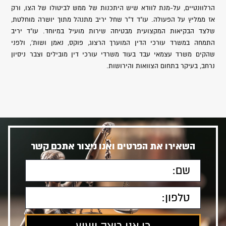
הרלוונטיים, על-מנת לוודא שיש היתכנות של ממש לביטולו של הצו, ורק
אז ממליץ על הפעולה. עו"ד ד"ר שחל יריב מתנהל מתוך יושרה מוחלטת,
שלצד הבקיאות המקצועית מבטיחה שירות מועיל במיוחד. עו"ד יריב
התמחה במשרד עורכי הדין המוערך הרצוג, פוקס, נאמן ושות', ולפני
שהקים משרד עצמאי עבד בעוד משרדי עורכי דין מובילים וצבר ניסיון
נרחב, בעיקר בתחום הצוואות והירושות.
השאירו את הפרטים ואנו ניצור אתכם קשר