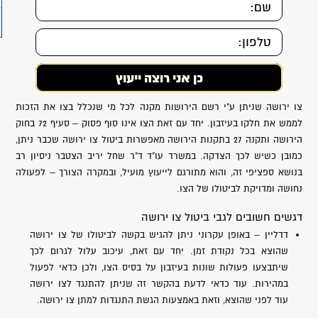
צו ירושה שניתן ע"י רשם הירושות מקנה לכל מי שנכלל בצו את הזכות
לממש את חלקו בעיזבון. יחד עם זאת הצו אינו סוף פסוק – סעיף 72 בחוק
הירושה ותקנה 27 בתקנות הירושה מאפשרות ביטול צו ירושה שכבר ניתן,
כמובן כשיש לכך הצדקה. במשרד עו"ד ד"ר שחל יריב הצטבר ניסיון רב
בנושא ספציפי זה, והוא מתורגם לייעוץ מועיל, ובמקרה הצורך – לפעולה
נחושה ומדויקת לביטולו של הצו.
דגשים חשובים לגבי ביטול צו ירושה
דדליין – באופן עקרוני ניתן להגיש בקשה לביטולו של צו ירושה
שהוצא בכל נקודת זמן. יחד עם זאת, עיכוב עלול לגרום לכך
שיתבצעו פעולות שונות בעיזבון על בסיס הצו, ולכן כדאי לפעול
במהירות. עוד כדאי לדעת בהקשר זה שניתן להתנגד לצו ירושה
עוד לפני שהוצא, וזאת באמצעות הגשת התנגדות למתן צו ירושה.