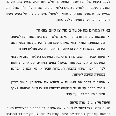
לעכב ביצוע של הצו שכבר הוצא, כך שלא ניתן יהיה לבצע שום פעולה
הנוגעת לעיזבון – למניעת נזקים בלתי הפיכים. משרד עו"ד ד"ר שחל יריב
מסייע למי שנפגעו מצו קיום צוואה לפעול למען ביטולה, על בסיס ניסיון
רחב היקף ומחויבות אמיתית לכל לקוח.
באילו מקרים מתאפשר ביטול צו קיום צוואה?
מובאות עובדות חדשות – כאלה שלא הוצגו בעת מתן הצו לקיומה
של הצוואה. התנאי הוא שאותן עובדות, לו היו מוצגות בפני רשם
הירושות כשהוציא את צו קיום הצוואה, הוא היה מחליט אחרת.
איחור סביר – חשוב להדגיש כי בית המשפט העליון הנחה את בתי
המשפט שדנים בבקשות לביטול צווים המורים על קיום צוואות
לבחון האם השיהוי בהצגת העובדות סביר או לא. כמו כן נבחנת
בקפידה הסיבה לאיחור.
אפשרות לברר את הטענות – ולוודא את אמיתותן. חשוב לציין
שבכל מקרה על מגישי הבקשה לביטולו של צו קיום הצוואה לצרף
תצהיר מאומת כדין ע"י עו"ד.
טיפול מקצועי ביושרה מלאה
חשוב להדגיש כי ביטול צו קיום צוואה אפשרי רק במקרים ספציפיים מאוד.
בהתאם עורך דין שמכבד את עצמו קודם כל בוחן לעומק את כל הפרטים