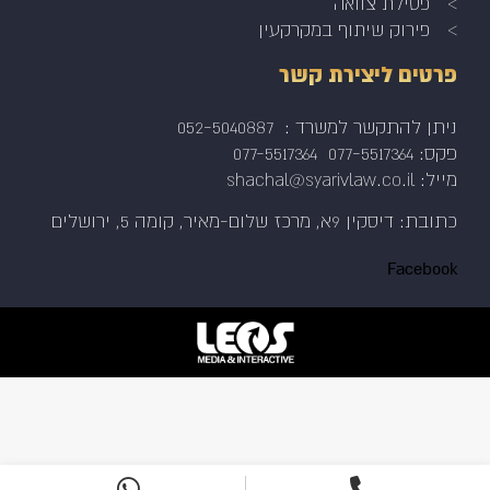
פסילת צוואה
פירוק שיתוף במקרקעין
פרטים ליצירת קשר
ניתן להתקשר למשרד :
052-5040887
פקס: 077-5517364
077-5517364
מייל: shachal@syarivlaw.co.il
כתובת: דיסקין 9א, מרכז שלום-מאיר, קומה 5, ירושלים
Facebook