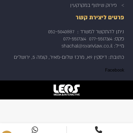
פירוק שיתוף במקרקעין
פרטים ליצירת קשר
ניתן להתקשר למשרד :
052-5040887
פקס: 077-5517364
077-5517364
מייל: shachal@syarivlaw.co.il
כתובת: דיסקין 9א, מרכז שלום-מאיר, קומה 5, ירושלים
Facebook