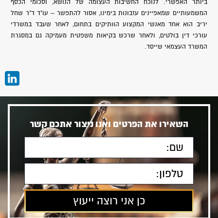
ביותר האפשרי. לנוכח החשיבות העצומה של הנושא, וסכומי הכסף
המשמעותיים שמאפיינים עזבונות בימינו, אסור להתפשר – עו"ד ד"ר שחל
יריב הוא אחד מאנשי המקצוע הוותיקים בתחום, לאחר שעבד במשרדי
עורכי דין בולטים, ולאחר שרכש בקיאות משפטית מעמיקה גם במסגרת
המשרד העצמאי שייסד.
השאירו את הפרטים ואנו ניצור אתכם קשר