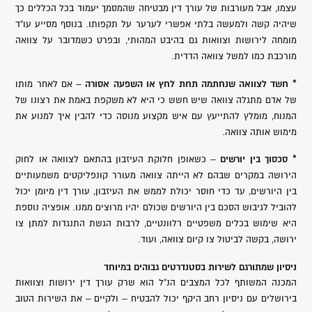
עצמו, אבל מעורבות של עורך דין מבטיחה שהמסמך יעמוד בכל הכללים כך
שיהיה קשה ולמעשה בלתי אפשרי לערער על תקפותו. בנוסף מסייע עו"ד
מומחה לירושות וצוואות גם בהיבט המהותי, ובפרט כשמדובר על צוואה
מורכבת כמו למשל צוואה הדדית.
* חשד לצוואה שנחתמה תחת לחץ או השפעה אסורה
– אם לאחר מותו
של אדם מתגלה צוואה שיש חשש כי היא לא משקפת באמת את רצונו של
המנוח, מומלץ להתייעץ עם איש מקצוע מנוסה כדי להבין איך למנוע את
מימוש אותה צוואה.
* סכסוך בין יורשים
– כשאופן חלוקת העיזבון בהתאם לצוואה או לחוק
הירושה במקרים שבהם לא הייתה צוואה מעורר קונפליקטים משמעותיים
בין היורשים, עד כדי חוסר יכולת לממש את העיזבון, עורך דין מיומן יכול
להוביל לגיבוש הסכם בין היורשים שכולם יהיו מרוצים ממנו. אופציה נוספת
היא שימוש בכלים משפטיים רלוונטיים, לרבות הגשת התנגדות למתן צו
ירושה, בקשה לביטול צו קיום צוואה, ועוד.
ניסיון שמתורגם לשירות בסטנדרטים גבוהים במיוחד
המכנה המשותף לכל המצבים הנ"ל הוא שרק עורך דין ירושות וצוואות
בירושלים עם ניסיון רחב היקף יכול להבטיח – ולקיים – את השירות הטוב